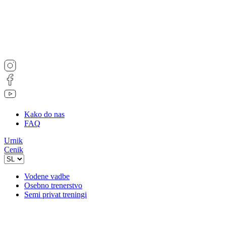
Kako do nas
FAQ
Urnik
Cenik
Vodene vadbe
Osebno trenerstvo
Semi privat treningi